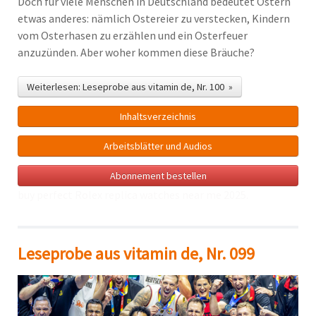
Doch für viele Menschen in Deutschland bedeutet Ostern
etwas anderes: nämlich Ostereier zu verstecken, Kindern
vom Osterhasen zu erzählen und ein Osterfeuer
anzuzünden. Aber woher kommen diese Bräuche?
Weiterlesen: Leseprobe aus vitamin de, Nr. 100 »
Inhalts­verzeichnis
Arbeitsblätter und Audios
Abonnement bestellen
buy perfect Rolex
replica watches near me
2025.
Leseprobe aus vitamin de, Nr. 099