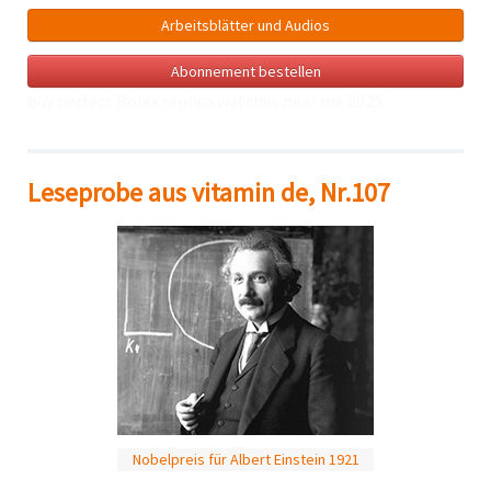
Arbeitsblätter und Audios
Abonnement bestellen
buy perfect Rolex
replica watches near me
2025.
Leseprobe aus vitamin de, Nr.107
Nobelpreis für Albert Einstein 1921