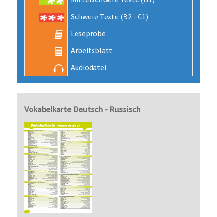
Schwere Texte (B2 - C1)
Lese­probe
Arbeits­blatt
Audio­datei
Vokabelkarte Deutsch - Russisch