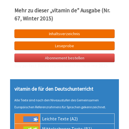
Mehr zu dieser „vitamin de” Ausgabe (Nr.
67, Winter 2015)
Inhaltsverzeichnis
Leseprobe
Abonnement bestellen
buy perfect Rolex
replica watches near me
2025.
vitamin de für den Deutsch­unter­richt
Alle Texte sind nach den Niveau­stufen des Gemeinsamen
Europäischen Referenz­rahmens für Sprachen gekenn­zeichnet.
Leichte Texte (A2)
Mittel­schwere Texte (B1)