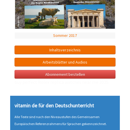
Sommer 2017
Inhalts­verzeichnis
Arbeitsblätter und Audios
Abonnement bestellen
buy perfect Rolex
replica watches near me
2025.
vitamin de für den Deutsch­unter­richt
Alle Texte sind nach den Niveau­stufen des Gemeinsamen
Europäischen Referenz­rahmens für Sprachen gekenn­zeichnet.