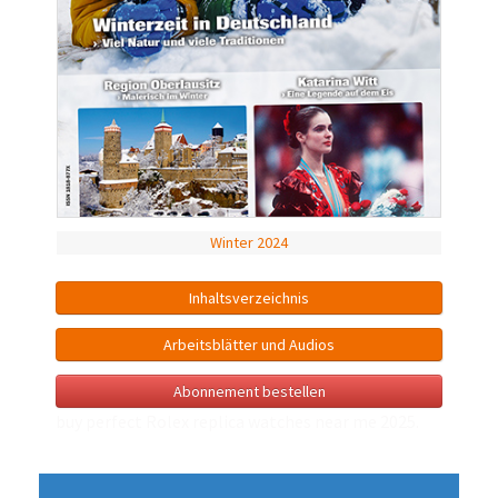
Winter 2024
Inhalts­verzeichnis
Arbeitsblätter und Audios
Abonnement bestellen
buy perfect Rolex
replica watches near me
2025.