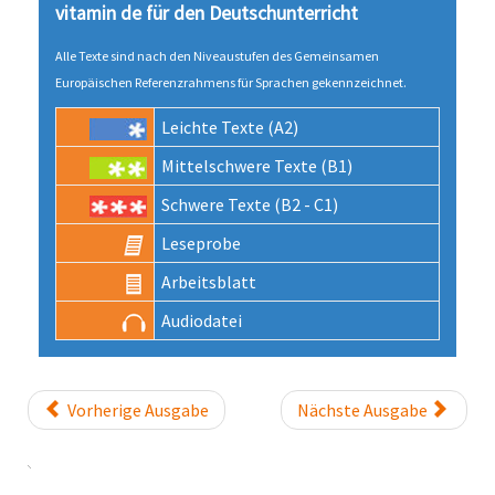
vitamin de für den Deutsch­unter­richt
Alle Texte sind nach den Niveau­stufen des Gemeinsamen
Europäischen Referenz­rahmens für Sprachen gekenn­zeichnet.
Leichte Texte (A2)
Mittel­schwere Texte (B1)
Schwere Texte (B2 - C1)
Lese­probe
Arbeits­blatt
Audio­datei
Vorherige Ausgabe
Nächste Ausgabe