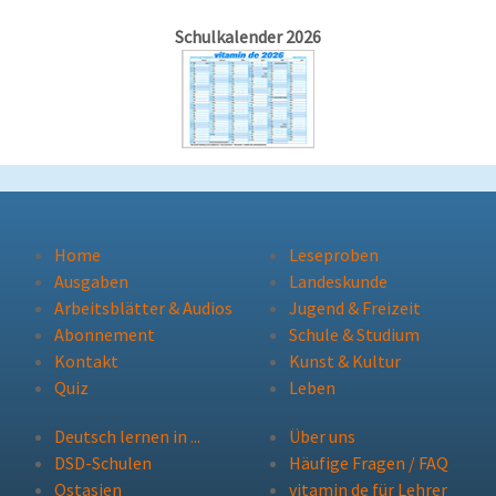
Schulkalender 2026
Home
Leseproben
Ausgaben
Landeskunde
Arbeitsblätter & Audios
Jugend & Freizeit
Abonnement
Schule & Studium
Kontakt
Kunst & Kultur
Quiz
Leben
Deutsch lernen in ...
Über uns
DSD-Schulen
Häufige Fragen / FAQ
Ostasien
vitamin de für Lehrer