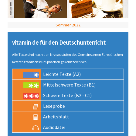
Sommer 2022
vitamin de für den Deutsch­unter­richt
Alle Texte sind nach den Niveau­stufen des Gemeinsamen Europäischen
Referenz­rahmens für Sprachen gekenn­zeichnet.
Leichte Texte (A2)
Mittel­schwere Texte (B1)
Schwere Texte (B2 - C1)
Lese­probe
Arbeits­blatt
Audio­datei