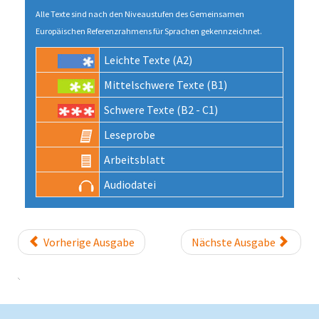
Alle Texte sind nach den Niveau­stufen des Gemeinsamen
Europäischen Referenz­rahmens für Sprachen gekenn­zeichnet.
Leichte Texte (A2)
Mittel­schwere Texte (B1)
Schwere Texte (B2 - C1)
Lese­probe
Arbeits­blatt
Audio­datei
Vorherige Ausgabe
Nächste Ausgabe