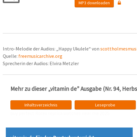
MP3 downloaden
Intro-Melodie der Audios: „Happy Ukulele“ von
scottholmesmus
Quelle:
freemusicarchive.org
Sprecherin der Audios: Elvira Metzler
Mehr zu dieser „vitamin de” Ausgabe (Nr. 94, Herb
Inhaltsverzeichnis
Leseprobe
buy perfect Rolex
replica watches near me
2025.