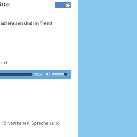
ätter
ädtereisen sind im Trend
Text
00:00
Hörverstehen, Sprechen und