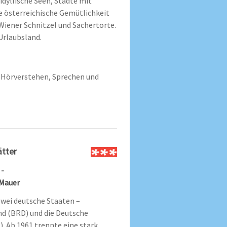
 idyllische Seen, Städte mit
e österreichische Gemütlichkeit
 Wiener Schnitzel und Sachertorte.
Urlaubsland.
Hörverstehen, Sprechen und
ätter
 -
 Mauer
zwei deutsche Staaten –
nd (BRD) und die Deutsche
 Ab 1961 trennte eine stark