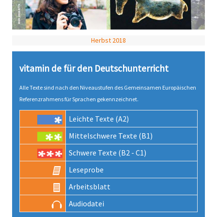
Herbst 2018
vitamin de für den Deutsch­unter­richt
Alle Texte sind nach den Niveau­stufen des Gemeinsamen Europäischen
Referenz­rahmens für Sprachen gekenn­zeichnet.
Leichte Texte (A2)
Mittel­schwere Texte (B1)
Schwere Texte (B2 - C1)
Lese­probe
Arbeits­blatt
Audio­datei