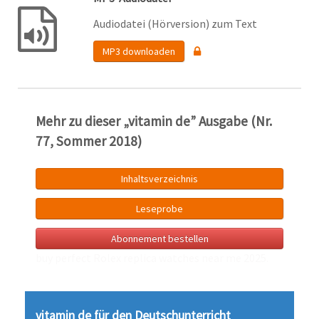
Audiodatei (Hörversion) zum Text
MP3 downloaden
Mehr zu dieser „vitamin de” Ausgabe (Nr.
77, Sommer 2018)
Inhaltsverzeichnis
Leseprobe
Abonnement bestellen
buy perfect Rolex
replica watches near me
2025.
vitamin de für den Deutsch­unter­richt