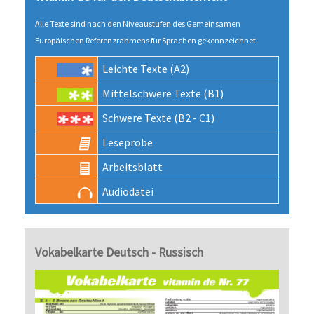
Alle Texte sind nach den Niveau­stufen des Gemeinsamen
Europäischen Referenz­rahmens für Sprachen gekenn­zeichnet.
Leichte Texte (A2)
Mittel­schwere Texte (B1)
Schwere Texte (B2 - C1)
Lese­probe
Arbeits­blatt
Audio­datei
Vokabelkarte Deutsch - Russisch