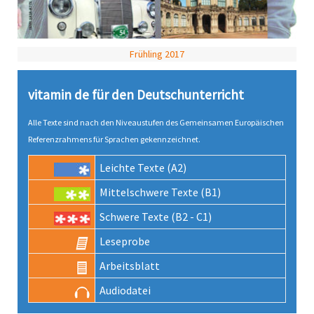
Frühling 2017
vitamin de für den Deutsch­unter­richt
Alle Texte sind nach den Niveau­stufen des Gemeinsamen Europäischen
Referenz­rahmens für Sprachen gekenn­zeichnet.
Leichte Texte (A2)
Mittel­schwere Texte (B1)
Schwere Texte (B2 - C1)
Lese­probe
Arbeits­blatt
Audio­datei