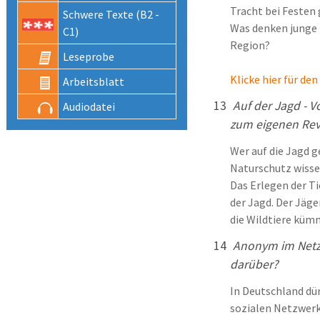
Tracht bei Festen 
Schwere Texte (B2 -
Was denken junge L
C1)
Region?
Lese­probe
Klicke hier für de
Arbeits­blatt
13
Auf der Jagd - 
Audio­datei
zum eigenen Rev
Wer auf die Jagd g
Naturschutz wiss
Das Erlegen der Ti
der Jagd. Der Jäge
die Wildtiere kü
14
Anonym im Netz 
darüber?
In Deutschland dü
sozialen Netzwer