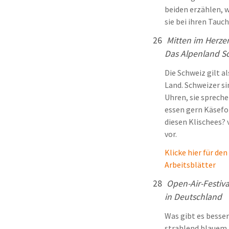
beiden erzählen, 
sie bei ihren Tau
26
Mitten im Herze
Das Alpenland S
Die Schweiz gilt a
Land. Schweizer si
Uhren, sie sprech
essen gern Käsefo
diesen Klischees? 
vor.
Klicke hier für den
Arbeitsblätter
28
Open-Air-Festiv
in Deutschland
Was gibt es besser
strahlend blauem