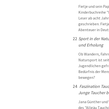
Fietje und sein Pap
Kinderbuchreihe "
Leser ab acht Jah
geschrieben. Fiet
Abenteuer in Deut
22
Sport in der Natu
und Erholung
Ob Wandern, Fahrr
Natursport ist se
Jugendlichen gef
Bedürfnis der Mens
bewegen?
24
Faszination Tauc
Junge Taucher b
Jana Günther und V
des "Allgäu Tauch