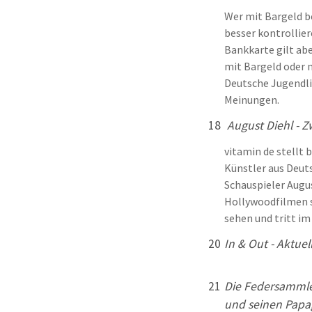
Wer mit Bargeld b
besser kontrollier
Bankkarte gilt abe
mit Bargeld oder 
Deutsche Jugendli
Meinungen.
18
August Diehl - Z
vitamin de stellt 
Künstler aus Deuts
Schauspieler August
Hollywoodfilmen s
sehen und tritt im
20
In & Out - Aktue
21
Die Federsammler
und seinen Papag