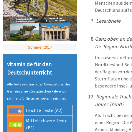
Menschen aus dem 
Deutschland auffäl
7
Leserbriefe
8
Ganz oben an de
Die Region Nordf
Sommer 2017
Im äußersten Nord
vitamin de für den
Nordfriesland. Se
der Region von de
Deutsch­unter­richt
Sturmfluten und d
Alle Texte sind nach den Niveau­stufen des
besondere Insel- 
Gemeinsamen Europäischen Referenz­
12
Regionale Tracht
rahmens für Sprachen gekenn­zeichnet.
neuer Trend?
Leichte Texte (A2)
Als Tracht bezeic
Mittel­schwere Texte
einer Region. Die 
(B1)
Arbeitskleidung. 