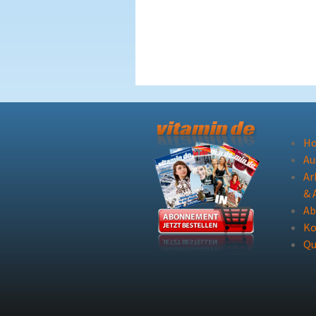
H
Au
Ar
& 
A
Ko
Qu