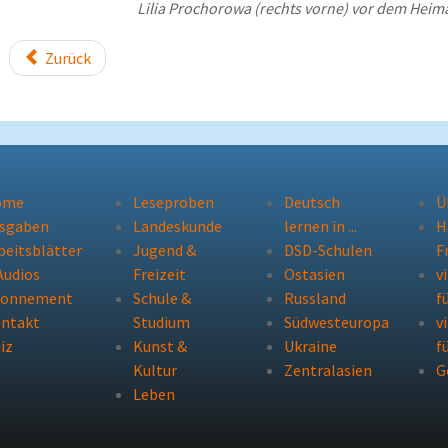
Lilia Prochorowa (rechts vorne) vor dem He
Zurück
ome
Leseproben
Deutsch
Ü
sgaben
Landeskunde
lernen in ...
H
beitsblätter
Jugend &
DSD-Schulen
F
Audios
Freizeit
Ostasien
v
bonnement
Schule &
Russland
f
ntakt
Studium
Südwesteuropa
v
iz
Kunst &
Ukraine
f
Kultur
Zentralasien
G
Leben