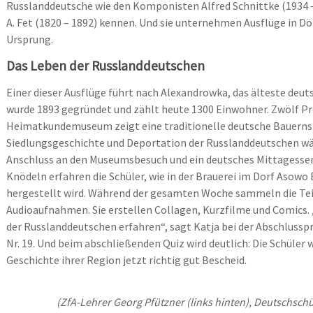
Russlanddeutsche wie den Komponisten Alfred Schnittke (1934 –
A. Fet (1820 – 1892) kennen. Und sie unternehmen Ausflüge in D
Ursprung.
Das Leben der Russlanddeutschen
Einer dieser Ausflüge führt nach Alexandrowka, das älteste deut
wurde 1893 gegründet und zählt heute 1300 Einwohner. Zwölf Pr
Heimatkundemuseum zeigt eine traditionelle deutsche Bauern
Siedlungsgeschichte und Deportation der Russlanddeutschen wä
Anschluss an den Museumsbesuch und ein deutsches Mittagessen 
Knödeln erfahren die Schüler, wie in der Brauerei im Dorf Asow
hergestellt wird. Während der gesamten Woche sammeln die Te
Audioaufnahmen. Sie erstellen Collagen, Kurzfilme und Comics. „
der Russlanddeutschen erfahren“, sagt Katja bei der Abschluss
Nr. 19. Und beim abschließenden Quiz wird deutlich: Die Schüler 
Geschichte ihrer Region jetzt richtig gut Bescheid.
(ZfA-Lehrer Georg Pfützner (links hinten), Deutschsc