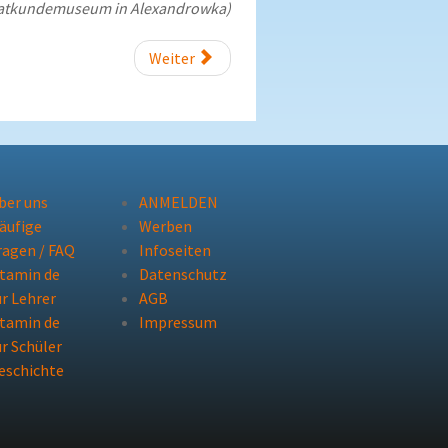
imatkundemuseum in Alexandrowka)
Weiter
ber uns
ANMELDEN
äufige
Werben
ragen / FAQ
Infoseiten
itamin de
Datenschutz
ür Lehrer
AGB
itamin de
Impressum
ür Schüler
eschichte