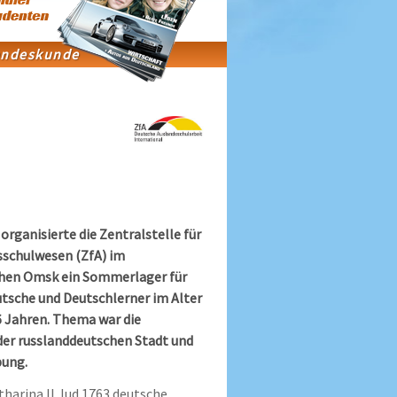
organisierte die Zentralstelle für
sschulwesen (ZfA) im
chen Omsk ein Sommerlager für
tsche und Deutschlerner im Alter
6 Jahren. Thema war die
der russlanddeutschen Stadt und
bung.
tharina II. lud 1763 deutsche