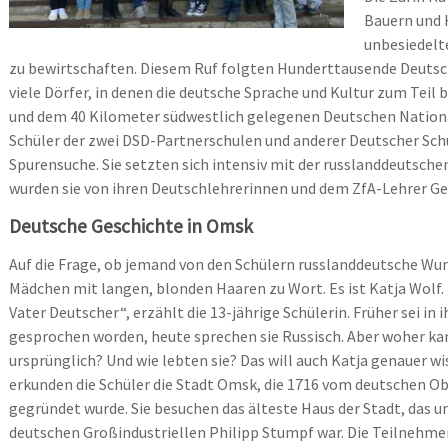
Bauern und 
unbesiedelt
zu bewirtschaften. Diesem Ruf folgten Hunderttausende Deutsch
viele Dörfer, in denen die deutsche Sprache und Kultur zum Teil 
und dem 40 Kilometer südwestlich gelegenen Deutschen Nation
Schüler der zwei DSD-Partnerschulen und anderer Deutscher Sch
Spurensuche. Sie setzten sich intensiv mit der russlanddeutsche
wurden sie von ihren Deutschlehrerinnen und dem ZfA-Lehrer Ge
Deutsche Geschichte in Omsk
Auf die Frage, ob jemand von den Schülern russlanddeutsche Wur
Mädchen mit langen, blonden Haaren zu Wort. Es ist Katja Wolf. 
Vater Deutscher“, erzählt die 13-jährige Schülerin. Früher sei in
gesprochen worden, heute sprechen sie Russisch. Aber woher k
ursprünglich? Und wie lebten sie? Das will auch Katja genauer wi
erkunden die Schüler die Stadt Omsk, die 1716 vom deutschen 
gegründet wurde. Sie besuchen das älteste Haus der Stadt, das u
deutschen Großindustriellen Philipp Stumpf war. Die Teilnehm