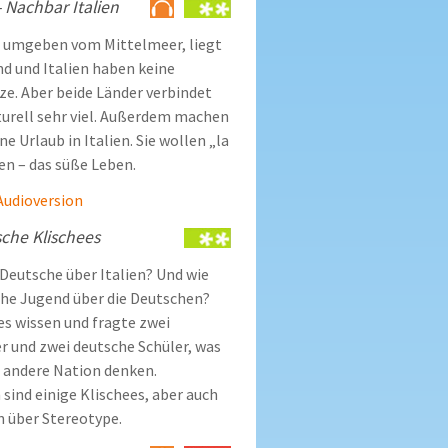
 Nachbar Italien
 umgeben vom Mittelmeer, liegt
nd und Italien haben keine
. Aber beide Länder verbindet
turell sehr viel. Außerdem machen
e Urlaub in Italien. Sie wollen „la
en – das süße Leben.
 Audioversion
sche Klischees
Deutsche über Italien? Und wie
sche Jugend über die Deutschen?
es wissen und fragte zwei
er und zwei deutsche Schüler, was
ls andere Nation denken.
nd einige Klischees, aber auch
n über Stereotype.