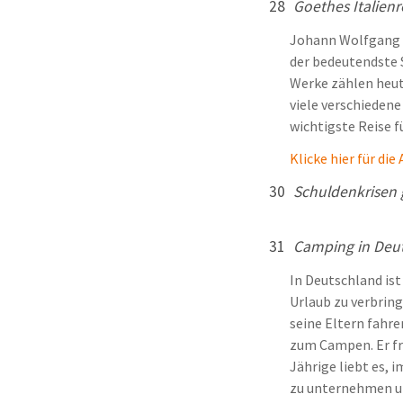
28
Goethes Italienr
Johann Wolfgang v
der bedeutendste S
Werke zählen heut
viele verschiedene 
wichtigste Reise f
Klicke hier für di
30
Schuldenkrisen 
31
Camping in Deu
In Deutschland ist
Urlaub zu verbrin
seine Eltern fahr
zum Campen. Er fre
Jährige liebt es, 
zu unternehmen u