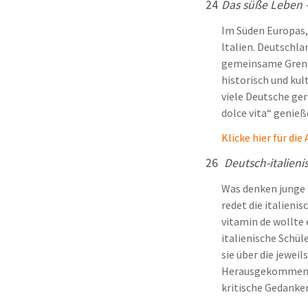
24
Das süße Leben -
Im Süden Europas,
Italien. Deutschla
gemeinsame Grenze
historisch und kul
viele Deutsche gern
dolce vita“ genieß
Klicke hier für die
26
Deutsch-italieni
Was denken junge 
redet die italieni
vitamin de wollte 
italienische Schül
sie über die jewei
Herausgekommen si
kritische Gedanke