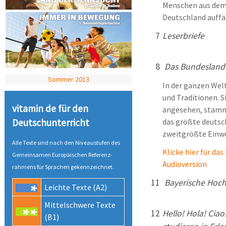
Menschen aus dem 
Deutschland auffäl
7
Leserbriefe
8
Das Bundesland
Sommer 2013
In der ganzen Wel
und Traditionen. S
vitamin de für den
angesehen, stamme
Deutsch­unter­richt
das größte deutsc
zweitgrößte Einw
Alle Texte sind nach den Niveau­stufen des
Klicke hier für da
Gemeinsamen Europäischen Referenz­
Audioversion
rahmens für Sprachen gekenn­zeichnet.
11
Bayerische Hoc
Leichte Texte (A2)
Mittel­schwere Texte
12
Hello! Hola! Ciao!
(B1)