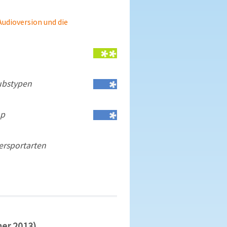
 Audioversion und die
ubstypen
op
rsportarten
mer 2013)