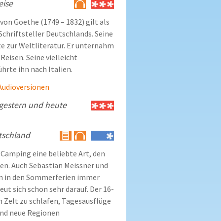
eise
on Goethe (1749 – 1832) gilt als
chriftsteller Deutschlands. Seine
e zur Weltliteratur. Er unternahm
Reisen. Seine vielleicht
ührte ihn nach Italien.
e Audioversionen
gestern und heute
tschland
 Camping eine beliebte Art, den
gen. Auch Sebastian Meissner und
en in den Sommerferien immer
ut sich schon sehr darauf. Der 16-
im Zelt zu schlafen, Tagesausflüge
nd neue Regionen