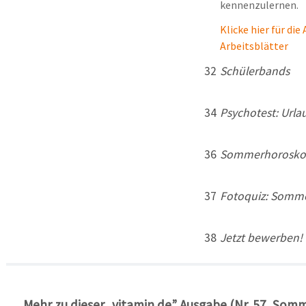
kennenzulernen.
Klicke hier für die
Arbeitsblätter
32
Schülerbands
34
Psychotest: Urla
36
Sommerhorosk
37
Fotoquiz: Somme
38
Jetzt bewerben!
Mehr zu dieser „vitamin de” Ausgabe (Nr. 57, Som