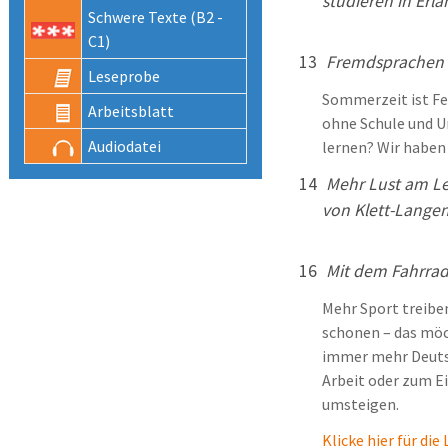
studieren in Erl
Schwere Texte (B2 -
C1)
13
Fremdsprachen 
Lese­probe
Sommerzeit ist Fe
Arbeits­blatt
ohne Schule und U
Audio­datei
lernen? Wir haben
14
Mehr Lust am Le
von Klett-Lange
16
Mit dem Fahrrad
Mehr Sport treibe
schonen – das möch
immer mehr Deutsc
Arbeit oder zum E
umsteigen.
Klicke hier für di