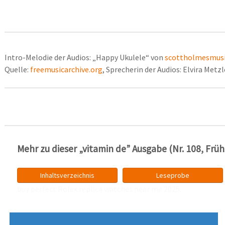
Intro-Melodie der Audios: „Happy Ukulele“ von
scottholmesmus
Quelle:
freemusicarchive.org
, Sprecherin der Audios: Elvira Metzl
Mehr zu dieser „vitamin de” Ausgabe (Nr. 108, Früh
Inhaltsverzeichnis
Leseprobe
buy perfect Rolex
replica watches near me
2025.