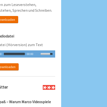
n zum Leseverstehen,
stehen, Sprechen und Schreiben.
ownloaden
diodatei
atei (Hörversion) zum Text
00
00:00
ownloaden
ätter
spaß – Warum Marco Videospiele