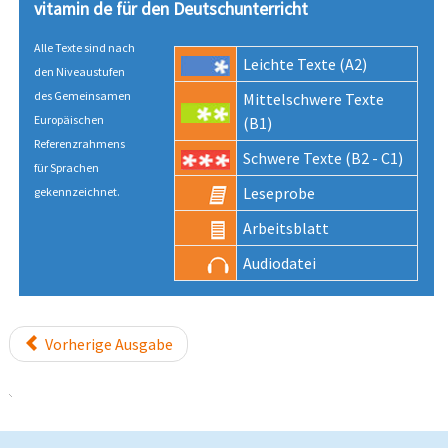
vitamin de für den Deutsch­unter­richt
Alle Texte sind nach
Leichte Texte (A2)
den Niveau­stufen
des Gemeinsamen
Mittel­schwere Texte
Europäischen
(B1)
Referenz­rahmens
Schwere Texte (B2 - C1)
für Sprachen
Lese­probe
gekenn­zeichnet.
Arbeits­blatt
Audio­datei
Vorherige Ausgabe