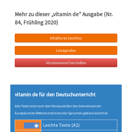
Mehr zu dieser „vitamin de” Ausgabe (Nr.
84, Frühling 2020)
Inhaltsverzeichnis
Leseprobe
Abonnement bestellen
buy perfect Rolex
replica watches near me
2025.
vitamin de für den Deutsch­unter­richt
Alle Texte sind nach den Niveau­stufen des Gemeinsamen
Europäischen Referenz­rahmens für Sprachen gekenn­zeichnet.
Leichte Texte (A2)