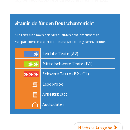
buy perfect Rolex
replica watches near me
2025.
vitamin de für den Deutsch­unter­richt
Alle Texte sind nach den Niveau­stufen des Gemeinsamen
Europäischen Referenz­rahmens für Sprachen gekenn­zeichnet.
Leichte Texte (A2)
Mittel­schwere Texte (B1)
Schwere Texte (B2 - C1)
Lese­probe
Arbeits­blatt
Audio­datei
Nächste Ausgabe