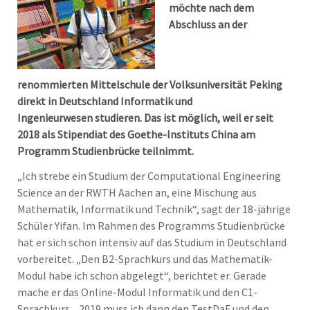
möchte nach dem
Abschluss an der
renommierten Mittelschule der Volksuniversität Peking
direkt in Deutschland Informatik und
Ingenieurwesen studieren. Das ist möglich, weil er seit
2018 als Stipendiat des Goethe-Instituts China am
Programm Studienbrücke teilnimmt.
„Ich strebe ein Studium der Computational Engineering
Science an der RWTH Aachen an, eine Mischung aus
Mathematik, Informatik und Technik“, sagt der 18-jährige
Schüler Yifan. Im Rahmen des Programms Studienbrücke
hat er sich schon intensiv auf das Studium in Deutschland
vorbereitet. „Den B2-Sprachkurs und das Mathematik-
Modul habe ich schon abgelegt“, berichtet er. Gerade
mache er das Online-Modul Informatik und den C1-
Sprachkurs. „2019 muss ich dann den TestDaF und den