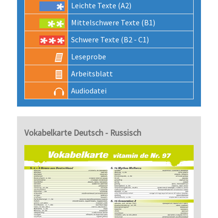
Leichte Texte (A2)
Mittel­schwere Texte (B1)
Schwere Texte (B2 - C1)
Lese­probe
Arbeits­blatt
Audio­datei
Vokabelkarte Deutsch - Russisch