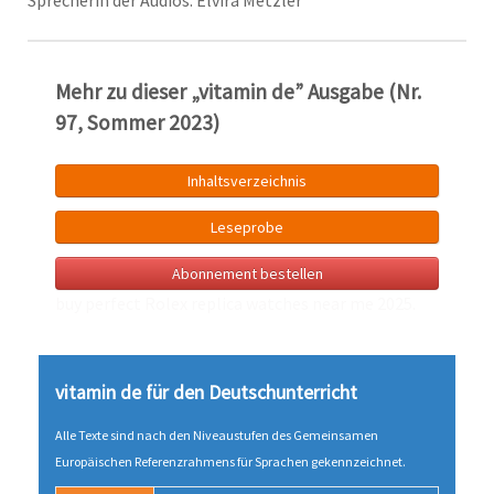
Sprecherin der Audios: Elvira Metzler
Mehr zu dieser „vitamin de” Ausgabe (Nr.
97, Sommer 2023)
Inhaltsverzeichnis
Leseprobe
Abonnement bestellen
buy perfect Rolex
replica watches near me
2025.
vitamin de für den Deutsch­unter­richt
Alle Texte sind nach den Niveau­stufen des Gemeinsamen
Europäischen Referenz­rahmens für Sprachen gekenn­zeichnet.