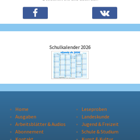
Schulkalender 2026
Home
Leseproben
Ausgaben
Landeskunde
Arbeitsblätter & Audios
Jugend & Freizeit
Abonnement
Schule & Studium
Kontakt
Kunst & Kultur