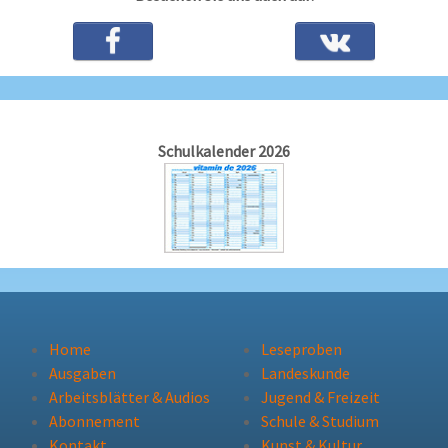
Schulkalender 2026
Home
Leseproben
Ausgaben
Landeskunde
Arbeitsblätter & Audios
Jugend & Freizeit
Abonnement
Schule & Studium
Kontakt
Kunst & Kultur